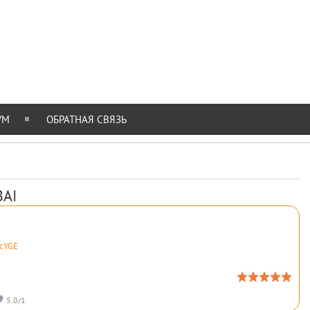
УМ
ОБРАТНАЯ СВЯЗЬ
BAI
kcYGE
5.0
/
1