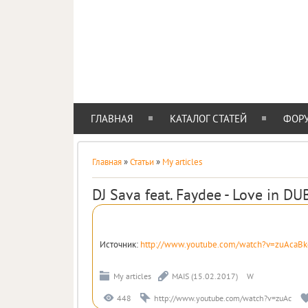
IE-STYLE
АДАПТИВНЫЙ ШАБЛОН ДЛЯ ВАШЕГО САЙТА
ГЛАВНАЯ
КАТАЛОГ СТАТЕЙ
ФОР
Главная
»
Статьи
»
My articles
DJ Sava feat. Faydee - Love in DU
Источник
:
http://www.youtube.com/watch?v=zuAcaB
My articles
MAIS
(15.02.2017)
W
448
http://www.youtube.com/watch?v=zuAc