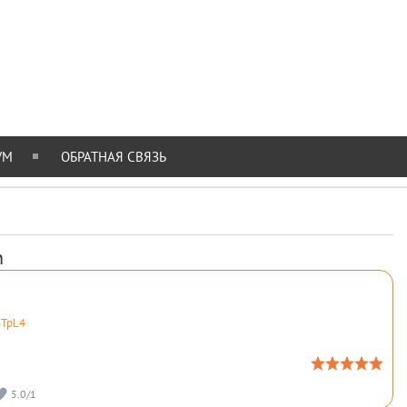
УМ
ОБРАТНАЯ СВЯЗЬ
n
6TpL4
5.0
/
1