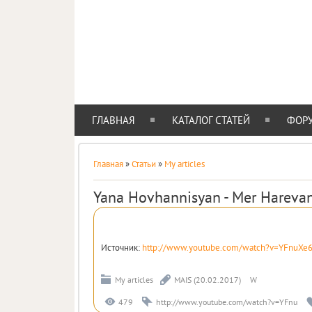
IE-STYLE
АДАПТИВНЫЙ ШАБЛОН ДЛЯ ВАШЕГО САЙТА
ГЛАВНАЯ
КАТАЛОГ СТАТЕЙ
ФОР
Главная
»
Статьи
»
My articles
Yana Hovhannisyan - Mer Hareva
Источник
:
http://www.youtube.com/watch?v=YFnuXe
My articles
MAIS
(20.02.2017)
W
479
http://www.youtube.com/watch?v=YFnu