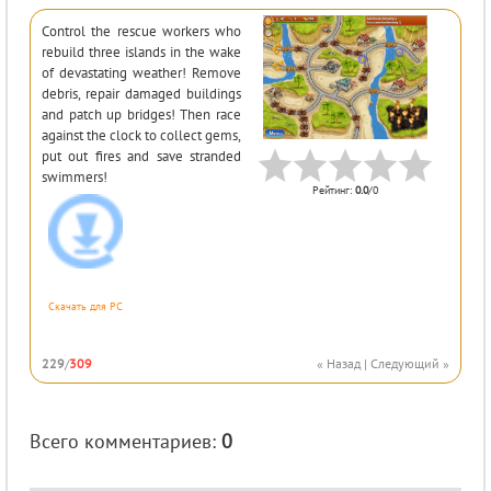
Control the rescue workers who
rebuild three islands in the wake
of devastating weather! Remove
debris, repair damaged buildings
and patch up bridges! Then race
against the clock to collect gems,
put out fires and save stranded
swimmers!
Рейтинг
:
0.0
/
0
Скачать для
PC
229
/
309
« Назад
|
Следующий »
Всего комментариев
:
0