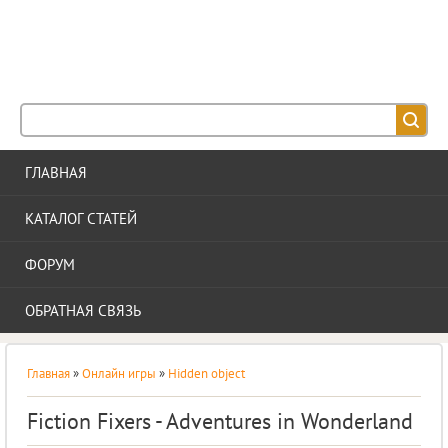
IE-STYLE
АДАПТИВНЫЙ ШАБЛОН ДЛЯ ВАШЕГО САЙТА
ГЛАВНАЯ
КАТАЛОГ СТАТЕЙ
ФОРУМ
ОБРАТНАЯ СВЯЗЬ
Главная
»
Онлайн игры
»
Hidden object
Fiction Fixers - Adventures in Wonderland