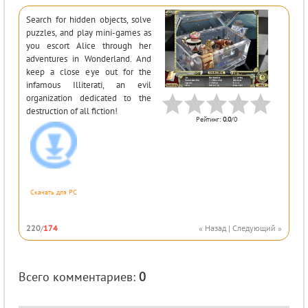
Search for hidden objects, solve
puzzles, and play mini-games as
you escort Alice through her
adventures in Wonderland. And
keep a close eye out for the
infamous Illiterati, an evil
organization dedicated to the
destruction of all fiction!
Рейтинг
:
0.0
/
0
Скачать для
PC
220
/
174
« Назад
|
Следующий »
Всего комментариев
:
0