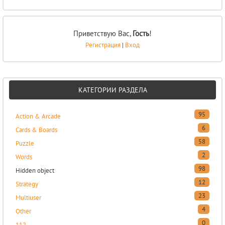
Приветствую Вас
,
Гость
!
Регистрация
|
Вход
КАТЕГОРИИ РАЗДЕЛА
95
Action & Arcade
6
Cards & Boards
58
Puzzle
2
Words
98
Hidden object
12
Strategy
23
Multiuser
4
Other
0
112