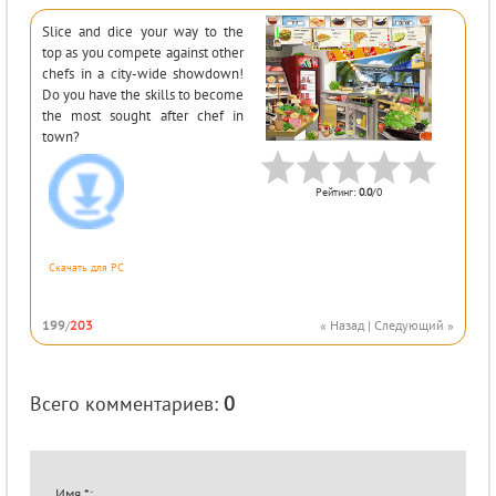
Slice and dice your way to the
top as you compete against other
chefs in a city-wide showdown!
Do you have the skills to become
the most sought after chef in
town?
Рейтинг
:
0.0
/
0
Скачать для
PC
199
/
203
« Назад
|
Следующий »
Всего комментариев
:
0
Имя *: