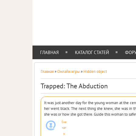
IE-STYLE
АДАПТИВНЫЙ ШАБЛОН ДЛЯ ВАШЕГО САЙТА
ГЛАВНАЯ
КАТАЛОГ СТАТЕЙ
ФОР
Главная
»
Онлайн игры
»
Hidden object
Trapped: The Abduction
It was just another day for the young woman at the cent
her went black. The next thing she knew, she was in 
she was or how she got there. Guide this woman to safe
Ска
чат
ь