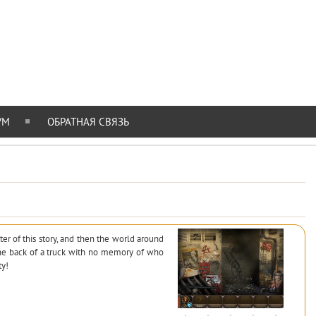
УМ
ОБРАТНАЯ СВЯЗЬ
er of this story, and then the world around
the back of a truck with no memory of who
ty!