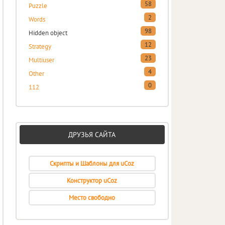
58
Puzzle
2
Words
98
Hidden object
12
Strategy
23
Multiuser
4
Other
0
112
ДРУЗЬЯ САЙТА
Скрипты и Шаблоны для uCoz
Конструктор uCoz
Место свободно